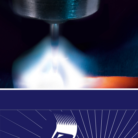
Allgemeine Verkaufs-, Liefer- und
Zahlungsbedingungen
I. Maßgebende Bedingungen
Sämtliche Lieferungen, Verkaufsgeschäfte und Leistungen
im Rahmen der gegenwärtigen und zukünftigen
Geschäftsbeziehungen erfolgen zu den nachfolgend
abgedruckten Bedingungen.
Von den nachfolgenden oder den gesetzlichen
Regelungen abweichende Bestimmungen unserer
Vertragspartner sind für uns nur verbindlich, sofern sie von
uns schriftlich bestätigt werden. Die vorbehaltliche
Lieferung, Leistung von Diensten oder Entgegennahme